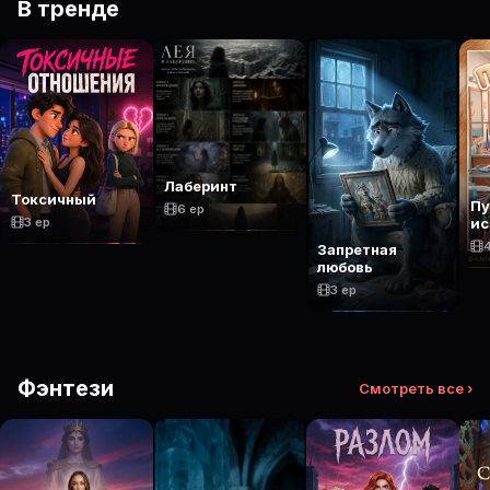
В тренде
Лаберинт
Токсичный
П
6 ep
3 ep
ис
Запретная
любовь
3 ep
Фэнтези
Смотреть все ›