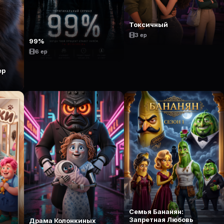
Токсичный
3 ep
99%
6 ep
ер
Семья Бананян:
Запретная Любовь
Драма Колонкиных