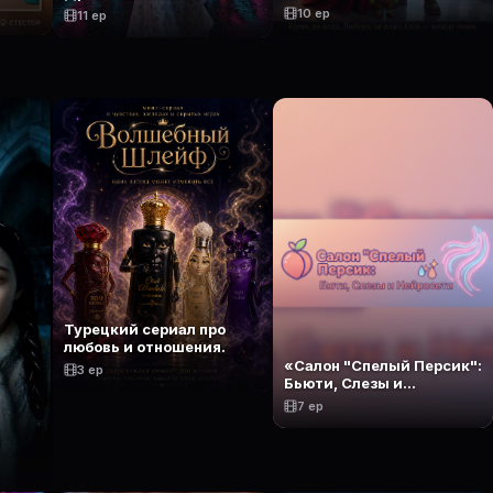
10 ep
11 ep
Турецкий сериал про
любовь и отношения.
«Салон "Спелый Персик":
3 ep
Бьюти, Слезы и
Нейросети»
7 ep