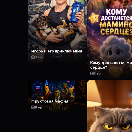
Игорь и его приключения
3 ep
Кому достанется м
сердце?
5 ep
Фруктовая мафия
6 ep