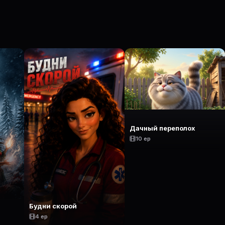
Дачный переполох
10 ep
Будни скорой
4 ep