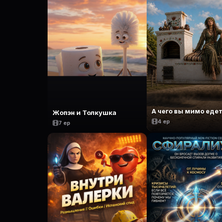
А чего вы мимо еде
Жопэн и Толкушка
4 ep
7 ep