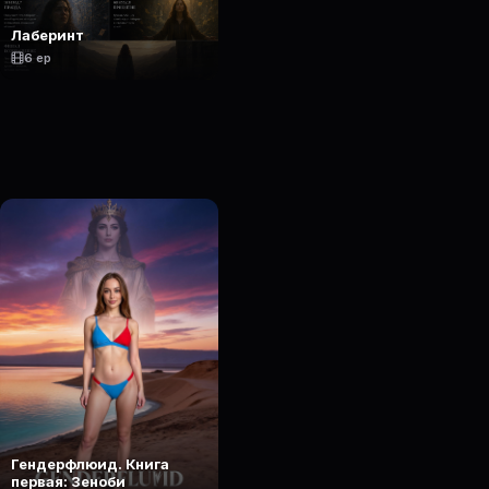
Лаберинт
6 ep
Гендерфлюид. Книга
первая: Зеноби