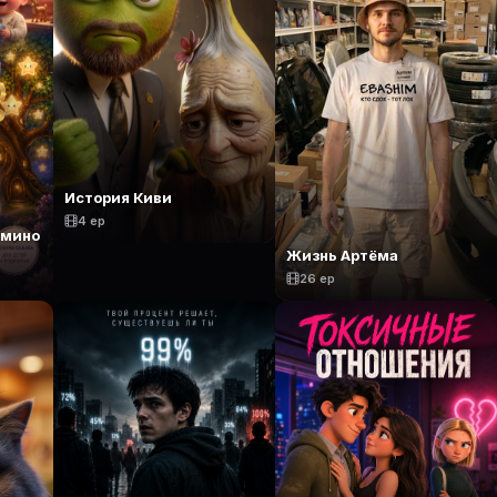
История Киви
4 ep
амино
Жизнь Артёма
26 ep