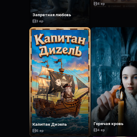
4 ep
Запретная любовь
3 ep
Горячая кровь
Капитан Дизель
4 ep
6 ep