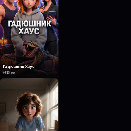
Гадюшник Хаус
13 ep