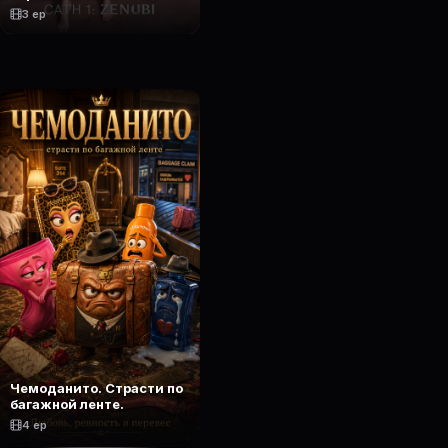
3 ep
Чемоданито. Страсти по
багажной ленте.
4 ep