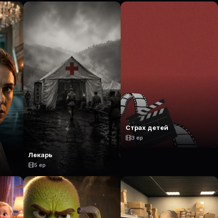
Страх детей
3 ep
Лекарь
5 ep