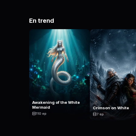
En trend
Awakening of the White
Mermaid
Crimson on White
110 ep
7 ep