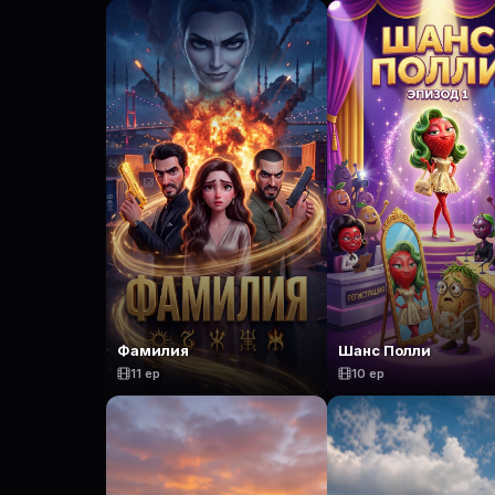
Фамилия
Шанс Полли
11 ep
10 ep