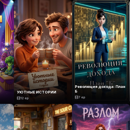
Революция дохода: План
Б
УЮТНЫЕ ИСТОРИИ
7 ep
12 ep