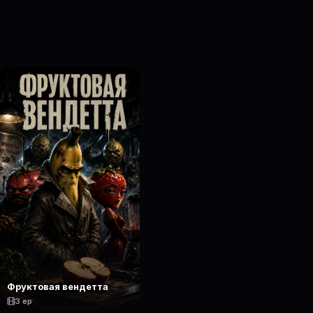
Фруктовая вендетта
3 ep