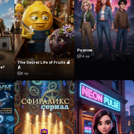
Разлом
14 ep
The Secret Life of Fruits 🍎
те?
🍐
6 ep