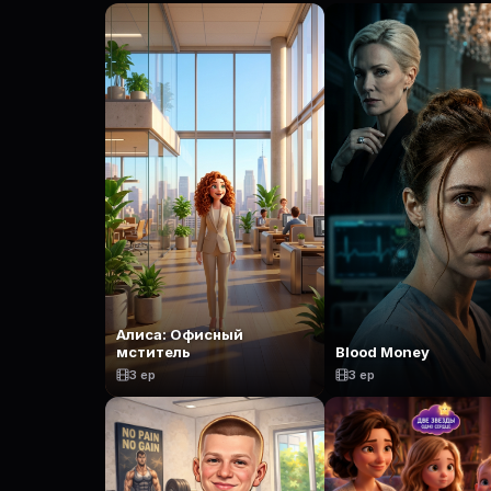
Алиса: Офисный
мститель
Blood Money
3 ep
3 ep