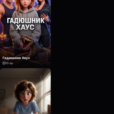
Гадюшник Хаус
13 ep