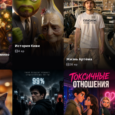
История Киви
4 ep
амино
Жизнь Артёма
26 ep