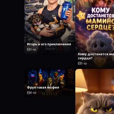
Игорь и его приключения
3 ep
Кому достанется м
сердце?
5 ep
Фруктовая мафия
6 ep