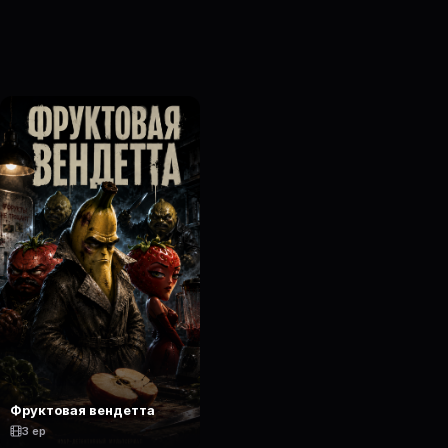
Фруктовая вендетта
3 ep