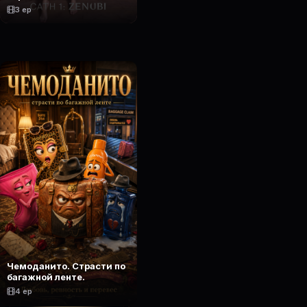
3 ep
Чемоданито. Страсти по
багажной ленте.
4 ep