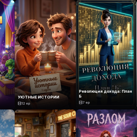
Революция дохода: План
Б
УЮТНЫЕ ИСТОРИИ
7 ep
12 ep