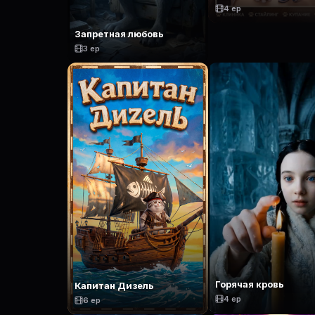
4 ep
Запретная любовь
3 ep
Горячая кровь
Капитан Дизель
4 ep
6 ep