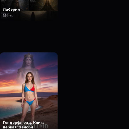
Лаберинт
6 ep
Гендерфлюид. Книга
первая: Зеноби