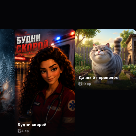
Дачный переполох
10 ep
Будни скорой
4 ep