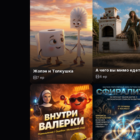
А чего вы мимо еде
Жопэн и Толкушка
4 ep
7 ep