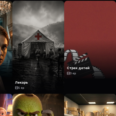
Страх детей
3 ep
Лекарь
5 ep