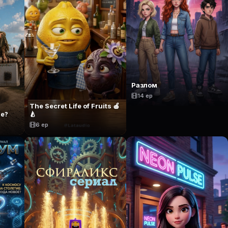
Разлом
14 ep
The Secret Life of Fruits 🍎
те?
🍐
6 ep