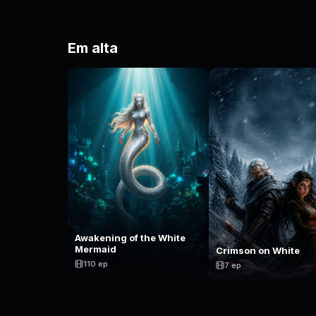
Em alta
Awakening of the White
Mermaid
Crimson on White
110 ep
7 ep