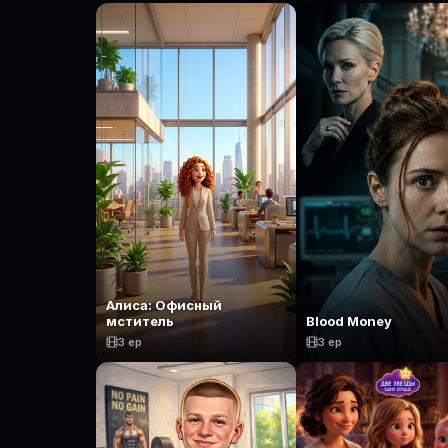
Алиса: Офисный
мститель
Blood Money
3 ep
3 ep