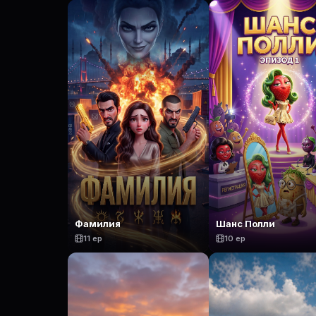
Фамилия
Шанс Полли
11 ep
10 ep