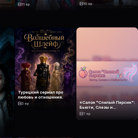
10 ep
11 ep
Турецкий сериал про
любовь и отношения.
«Салон "Спелый Персик":
3 ep
Бьюти, Слезы и
Нейросети»
7 ep