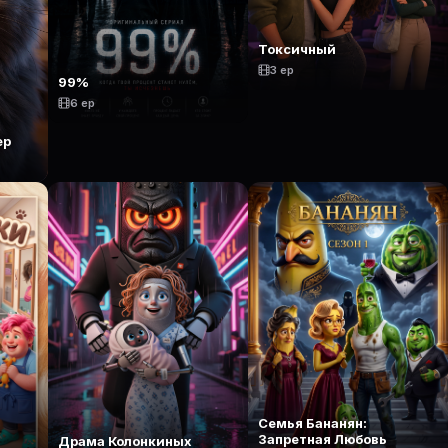
Токсичный
3 ep
99%
6 ep
ер
Семья Бананян:
Запретная Любовь
Драма Колонкиных