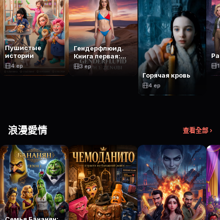
Пушистые
Гендерфлюид.
истории
Ра
Книга первая:
Зеноби
4 ep
1
3 ep
Горячая кровь
4 ep
浪漫愛情
查看全部 ›
Семья Бананян: