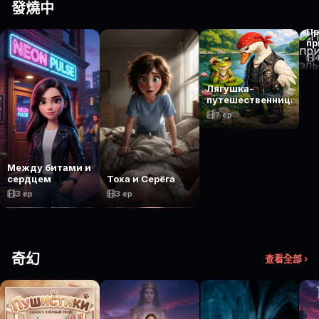
發燒中
Пр
пр
эл
Лягушка-
путешественница
7 ep
Между битами и
сердцем
Тоха и Серёга
3 ep
3 ep
奇幻
查看全部 ›