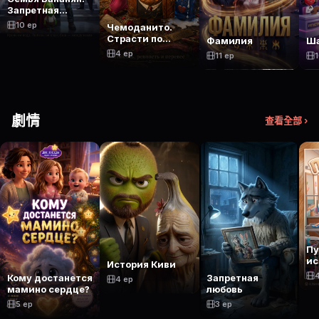
Запретная
Любовь
10 ep
Чемоданито.
Страсти по
Фамилия
Ша
багажной ленте.
4 ep
11 ep
1
劇情
查看全部 ›
П
ис
История Киви
Кому достанется
Запретная
4 ep
мамино сердце?
любовь
5 ep
3 ep