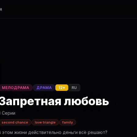
я
МЕЛОДРАМА
ДРАМА
12+
RU
Запретная любовь
3 Серии
second chance
love triangle
family
В этом жизни действительно деньги всё решают?