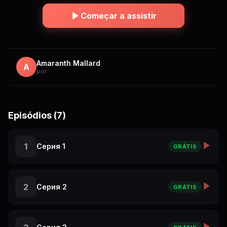
Começar a assistir
Amaranth Mallard
A
por
Episódios (7)
1
Серия 1
GRÁTIS
2
Серия 2
GRÁTIS