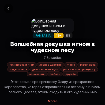
FANTASIA
12+
EN
Волшебная девушка и гном в
чудесном лесу
7 Episódios
принцесса и гном
лесное царство
magic
магия леса
чудеса леса
детская анимация
рассказ про принцессу
отношения
любовь
дружба
Этот сериал про принцессу Элару из прекрасного
королевства, которая отправляется на встречу с гномом
лесного царства, чтобы сходить в его чудесный мир
More ›