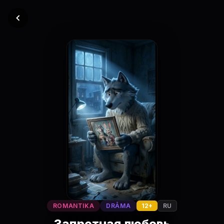
ROMANTIKA
DRĀMA
12+
RU
Запретная любовь