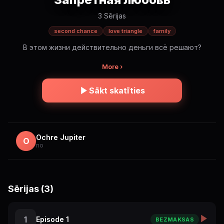
3 Sērijas
second chance
love triangle
family
В этом жизни действительно деньги всё решают?
More ›
Sākt skatīties
Ochre Jupiter
O
no
Sērijas (3)
1
Episode 1
BEZMAKSAS