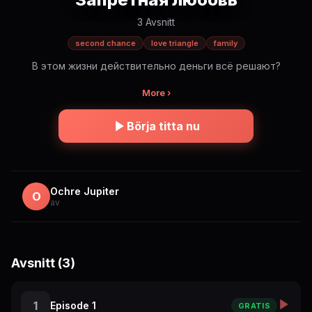
3 Avsnitt
second chance
love triangle
family
В этом жизни действительно деньги всё решают?
More ›
Börja titta nu
Ochre Jupiter
O
av
Avsnitt (3)
1
Episode 1
GRATIS