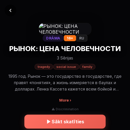
DRĀMA
16+
RU
РЫНОК: ЦЕНА ЧЕЛОВЕЧНОСТИ
3 Sērijas
tragedy
social issue
family
1995 год. Рынок — это государство в государстве, где
правят «понятия», а жизнь измеряется в баулах и
долларах. Ленка Кассета кажется всем бойкой и
непробиваемой торговкой, но однажды зима и
More ›
человеческая жестокость ставят её перед самым
сложным выбором в жизни. Это история о том, как трудно
⚠ Discrimination
было сохранить мечту, и о том, что настоящие
сокровища в девяностых хранились не в банках, а в
Sākt skatīties
сердцах простых людей. Фильм о дружбе, потере и цене,