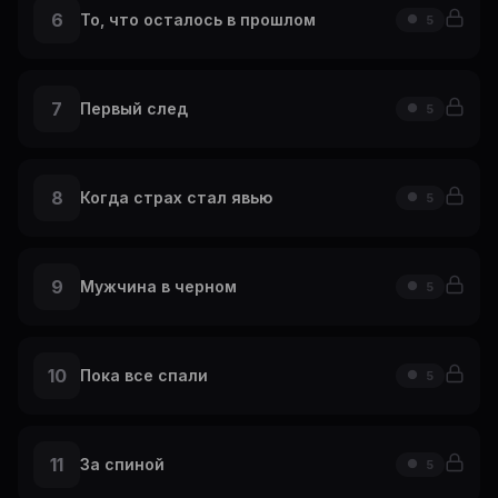
6
То, что осталось в прошлом
5
7
Первый след
5
8
Когда страх стал явью
5
9
Мужчина в черном
5
10
Пока все спали
5
11
За спиной
5