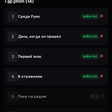
Tập phim (14)
что начало происходить в их тихом городке. Кто он?
Зачем он пришел? Почему именно Мира чувствует все так
явно?
1
Среди Руин
MIỄN PHÍ
2
День, когда он пришел
MIỄN PHÍ
3
Первый знак
MIỄN PHÍ
4
В отражении
MIỄN PHÍ
5
Пока ты рядом
5