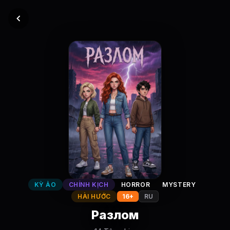
KỲ ẢO
CHÍNH KỊCH
HORROR
MYSTERY
HÀI HƯỚC
16+
RU
Разлом