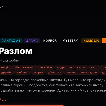
κή
ΦΑΝΤΑΣΊΑΣ
ΔΡΆΜΑ
HORROR
MYSTERY
ΚΩΜΩΔΊΑ
1
Разлом
14 Επεισόδια
magic
alternate world
detective
подростки
школа
лето
р
дружба
любовь
смерть
убийства
очень странные дела
др
Обычный городок, спокойные жители. Тут мало, что происходи
Главные герои - 3 подростка, они только что закончили школу,
одрабатывают летом в кофейне. Одна из них - Мира, она начинает
чувствовать что-то странное. Страх, боль, апатия - все это
More ›
поселяется у нее внутри. Вместе с тем, предметы начинают л
или сдвигаться без физического контакта. Животные сходят с у