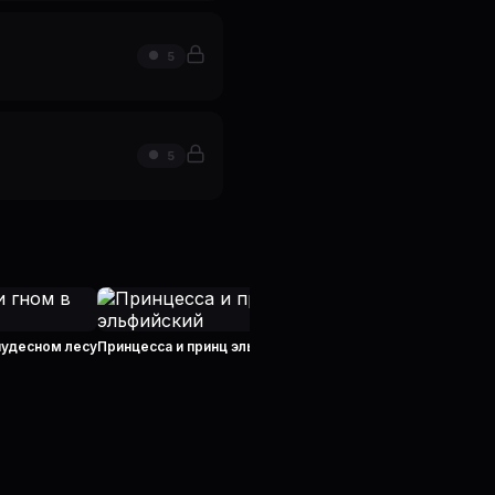
5
5
Лягушка-путешественниц
чудесном лесу
Принцесса и принц эльфийский