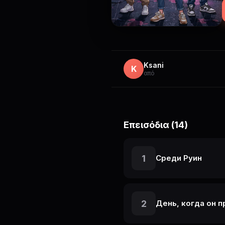
п
млад
Ksani
ч
K
από
город
Επεισόδια (14)
1
Среди Руин
2
День, когда он 