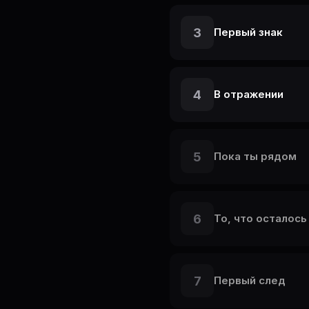
3
Первый знак
4
В отражении
5
Пока ты рядом
6
То, что осталось
7
Первый след