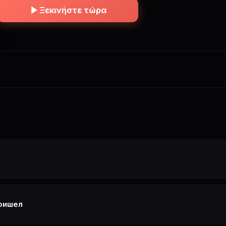
Ξεκινήστε τώρα
самое главное, что она остро ощущает их страх, они боятся ко
Долгое время Мира молчит и не рассказывает своим друзья. В
одумают, что сума сошла. Но в один вечер он приходит к ней. Он
говорит о ее родителях, которые умерли, когда Мира еще был
енцем. В эту же ночь она чувствуется настолько сильную боль,
то уже не может молчать. Ей нужно рассказать друзьям, а им нужно
вместе расследовать то, что начало происходить в их тихом
ке. Кто он? Зачем он пришел? Почему именно Мира чувствует
все так явно?
пришел