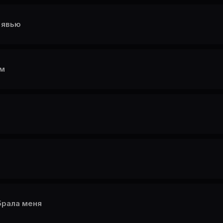
 явью
ом
брала меня