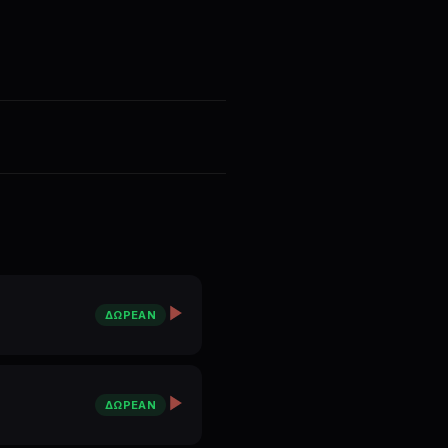
го-то.
друг
а
ΔΩΡΕΆΝ
ΔΩΡΕΆΝ