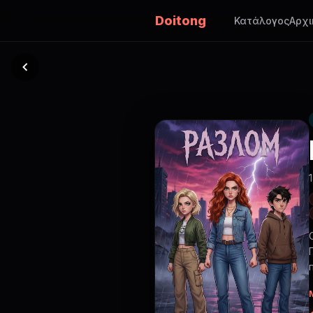
Doitong
Κατάλογος
Αρχι
п