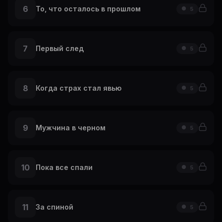
6
То, что осталось в прошлом
5
7
Первый след
5
8
Когда страх стал явью
5
9
Мужчина в черном
5
10
Пока все спали
5
11
За спиной
5