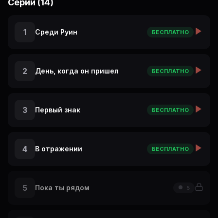
Серии (14)
что начало происходить в их тихом городке. Кто он?
Зачем он пришел? Почему именно Мира чувствует все так
явно?
1
Среди Руин
БЕСПЛАТНО
2
День, когда он пришел
БЕСПЛАТНО
3
Первый знак
БЕСПЛАТНО
4
В отражении
БЕСПЛАТНО
5
Пока ты рядом
5