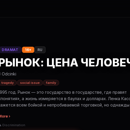
DRAMAT
16+
RU
РЫНОК: ЦЕНА ЧЕЛОВ
3 Odcinki
tragedy
social issue
family
1995 год. Рынок — это государство в государстве, где правят
«понятия», а жизнь измеряется в баулах и долларах. Ленка Кас
кажется всем бойкой и непробиваемой торговкой, но однажды
и человеческая жестокость ставят её перед самым сложным
More ›
выбором в жизни. Это история о том, как трудно было сохрани
мечту, и о том, что настоящие сокровища в девяностых хранил
 Discrimination