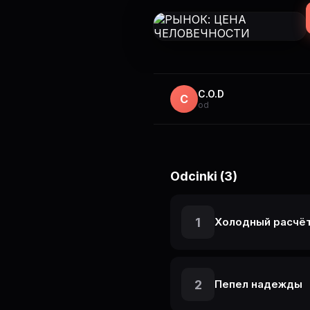
C.O.D
C
od
Odcinki (3)
1
Холодный расчё
2
Пепел надежды