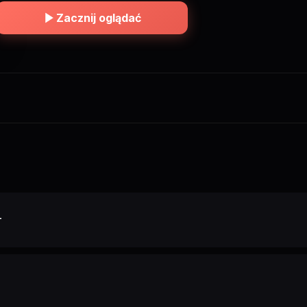
в банках, а в сердцах простых людей. Фильм о дружбе, потере
цене, которую мы платили, чтобы остаться людьми.
Zacznij oglądać
т