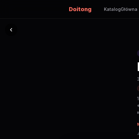
Doitong
Katalog
Główna
⚠