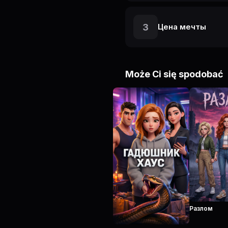
3
Цена мечты
Może Ci się spodobać
Разлом