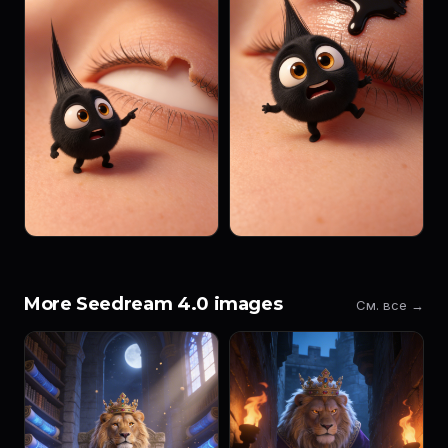
More Seedream 4.0 images
См. все →