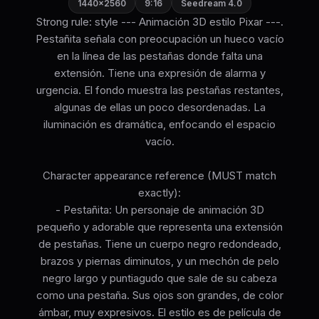
1440×2560
9:16
Seedream 4.0
Strong rule: style --- Animación 3D estilo Pixar ---.
Pestañita señala con preocupación un hueco vacío
en la línea de las pestañas donde falta una
extensión. Tiene una expresión de alarma y
urgencia. El fondo muestra las pestañas restantes,
algunas de ellas un poco desordenadas. La
iluminación es dramática, enfocando el espacio
vacío.
Character appearance reference (MUST match
exactly):
- Pestañita: Un personaje de animación 3D
pequeño y adorable que representa una extensión
de pestañas. Tiene un cuerpo negro redondeado,
brazos y piernas diminutos, y un mechón de pelo
negro largo y puntiagudo que sale de su cabeza
como una pestaña. Sus ojos son grandes, de color
ámbar, muy expresivos. El estilo es de película de