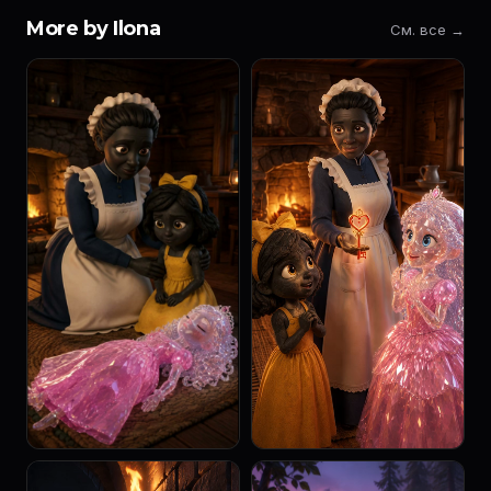
More by Ilona
См. все →