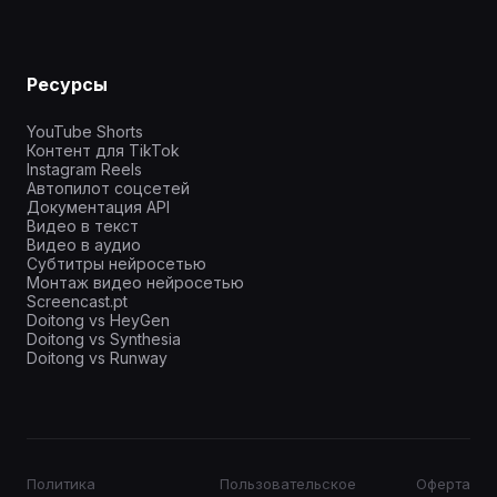
Ресурсы
YouTube Shorts
Контент для TikTok
Instagram Reels
Автопилот соцсетей
Документация API
Видео в текст
Видео в аудио
Субтитры нейросетью
Монтаж видео нейросетью
Screencast.pt
Doitong vs HeyGen
Doitong vs Synthesia
Doitong vs Runway
Политика
Пользовательское
Оферта