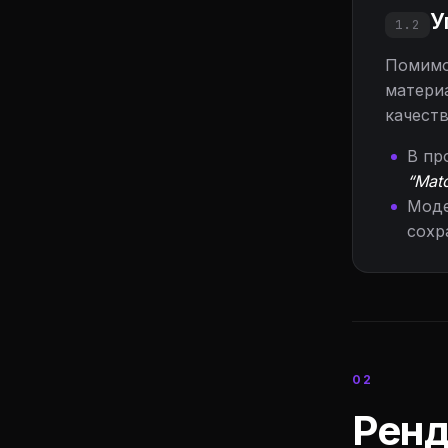
У
1.2
Помимо
материа
качеств
В пр
“Matc
Моде
сохр
02
Ренд