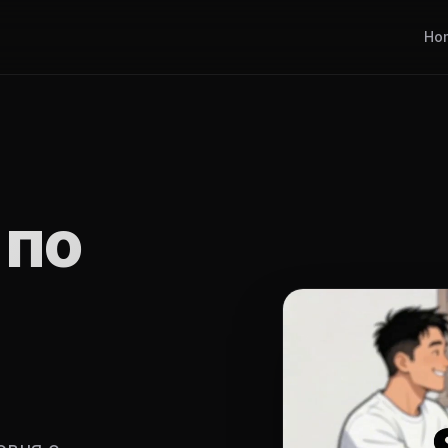
Ho
 по