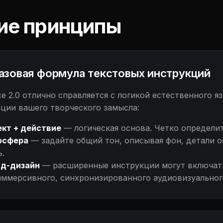
ие принципы
азовая формула текстовых инструкций
e 2.0 отлично справляется с логикой естественного я
ации вашего творческого замысла:
кт + действие
— логическая основа. Четко определит
осфера
— задайте общий тон, описывая фон, детали 
ь.
д-дизайн
— расширенные инструкции могут включать
иммерсивного, синхронизированного аудиовизуального