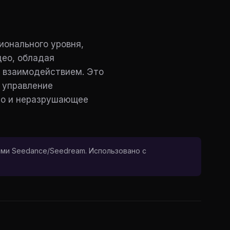
ионального уровня,
део, обладая
 взаимодействием. Это
 управление
ео и неразрушающее
ми Seedance/Seedream. Использовано с