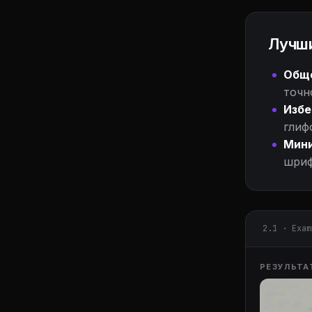
Лучши
Обще
точн
Избе
глиф
Мини
шриф
2.1 · Exam
РЕЗУЛЬТА