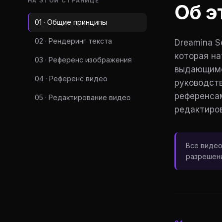
НА ЭТОЙ СТРАНИЦЕ
Об э
01 · Общие принципы
02 · Рендеринг текста
Dreamina S
которая на
03 · Референс изображения
выдающимс
04 · Референс видео
руководств
референса
05 · Редактирование видео
редактиров
Все видео
разрешени