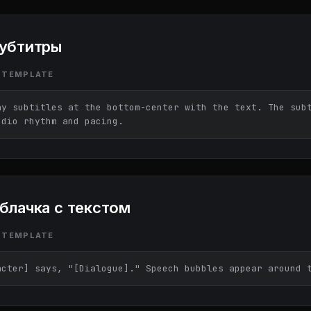
убтитры
 TEMPLATE
ay subtitles at the bottom-center with the text. The subt
udio rhythm and pacing.
блачка с текстом
 TEMPLATE
acter] says, "[Dialogue]." Speech bubbles appear around 