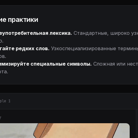
е практики
употребительная лексика.
Стандартные, широко узн
о.
гайте редких слов.
Узкоспециализированные термины
ов.
мизируйте специальные символы.
Сложная или нест
та.
ple 1
Т