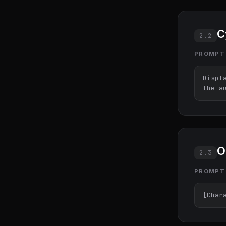
С
2.2
PROMPT
Displ
the a
О
2.3
PROMPT
[Char