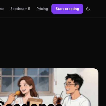
me
Seedream 5
Pricing
Start creating