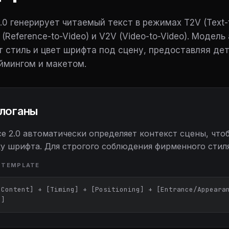
.0 генерирует читаемый текст в режимах T2V (Text-to
 (Reference-to-Video) и V2V (Video-to-Video). Модел
 стиль и цвет шрифта под сцену, предоставляя де
ймингом и макетом.
логаны
ce 2.0 автоматически определяет контекст сцены, чт
у шрифта. Для строгого соблюдения фирменного стиля 
 TEMPLATE
 Content] + [Timing] + [Positioning] + [Entrance/Appearan
)]