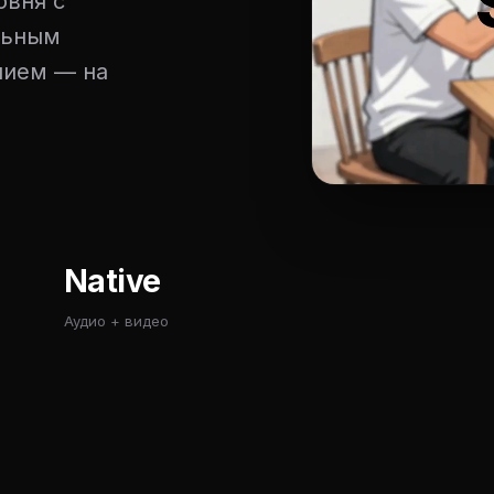
овня с
льным
нием — на
Native
Аудио + видео