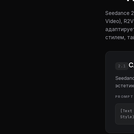
Seedance 2
Video), R2V
адаптирует
стилем, та
С
2.1
Seedan
эстетик
PROMPT
[Text
Style