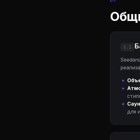
01
Общ
Б
1.1
Seedanc
реализ
Объе
Атм
стил
Саун
для 