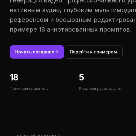
Генерация видео профессионального ур
нативным аудио, глубоким мультимода
референсом и бесшовным редактирова
примере 18 аннотированных промптов.
Начать создание
Перейти к примерам
18
5
Примеры промптов
Разделы руководства