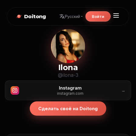
Doitong
Войти
Русский
Ilona
@ilona-3
Instagram
→
instagram.com
Сделать своё на Doitong