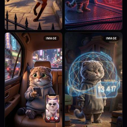
Strong rule: style --- 3D-
[Lighting: cinematic] Art style:
IMAGE
IMAGE
анимация, Pixar стиль ---.
3D Pixar Animation, Zootopia
Две лисицы с огненно-
aesthetic, highly detailed
рыжим мехом и умными,
animation. 3D Pixar style. A
блестящими глазами. Они
Scottish Fold cat ...
выглядят более из...