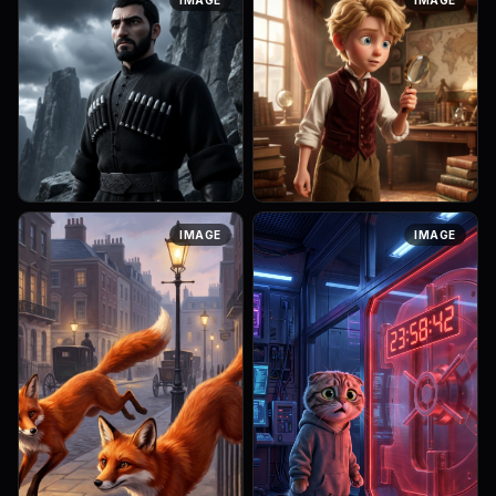
vibrant colors, cinematic l....
Высокогорная расщелина в
Dark, shadowy kitchen
сером граните, в которую
counter at night. Artur the
глубоко вогнан старинный
Avocado stands in the s...
кинжал с резной костяной
рукоятью. Крупн...
Strong rule: style --- 3D Pixar
Strong rule: style --- 3D-
IMAGE
IMAGE
---. 30-летний черкесский
анимация, Pixar стиль ---.
воин с волевым лицом,
10-летний мальчик,
пронзительными темными
аристократ, со светлыми
глазами и аккуратной
взъерошенными волосами и
короткой черн...
большими, любопы...