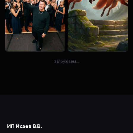
Art style: Realistic
Strong rule: style --- 3D-
Загружаем…
Photography. Финальный
анимация, Pixar стиль ---.
общий план всего зала. Все
Strong rule: style --- 3D-
гости и ведущий стоят и
анимация, Pixar стиль ---.
поднимают бокалы с
Две лисицы с огненно-
шампанским для общего ...
красно-рыж...
ИП Исаев В.В.