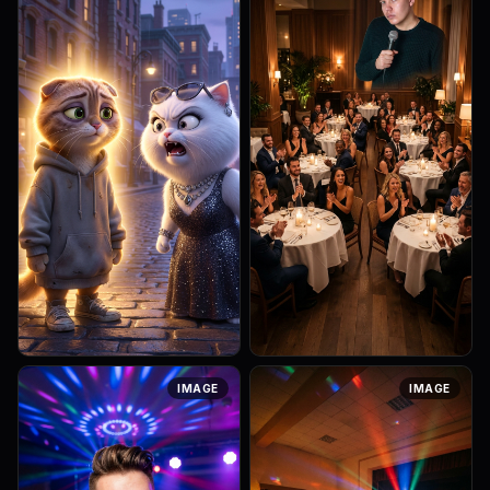
aesthetic, highly detailed
aesthetic, highly detailed
animation. 3D Pixar style. A
animation. 3D Pixar style. Liza
dramatic flashback...
the Persian cat...
[Lighting: cinematic] Art style:
Art style: Realistic
IMAGE
IMAGE
3D Pixar Animation, Zootopia
Photography. Общий план
aesthetic, highly detailed
стильного, просторного
animation. 3D Pixar style. Liza
ресторана с приглушенным
the Persian cat...
освещением. На небольшой
сцене стоит харизм...