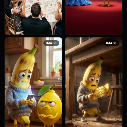
Art style: Realistic
Art style: 3D Pixar Animation.
IMAGE
IMAGE
Photography. Женщина за
Caroline turns her back
одним из столиков
completely and glides away
вскакивает с места,
towards Arthur's group,
победно поднимая вверх
leaving Lenny standing alone
свою карточку лото. Ее лицо
a...
си...