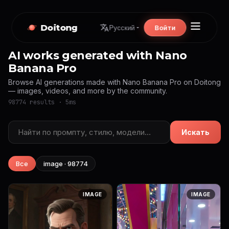
Doitong
Войти
Русский
AI works generated with Nano
Banana Pro
Browse AI generations made with Nano Banana Pro on Doitong
— images, videos, and more by the community.
98774 results · 5ms
Искать
Все
image · 98774
IMAGE
IMAGE