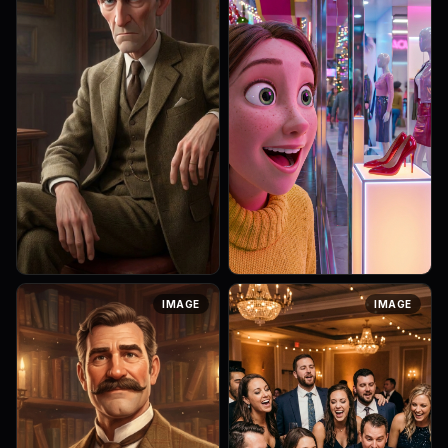
Strong rule: style --- 3D-
Art style: 3D Pixar. Интерьер
IMAGE
IMAGE
анимация, Pixar стиль ---.
современного яркого
Мужчина 55 лет, худощавый,
торгового центра с
с хищными чертами лица и
зеркальными витринами и
холодными, расчетливыми
глянцевыми манекенами. На
глазами....
переднем плане Лю...