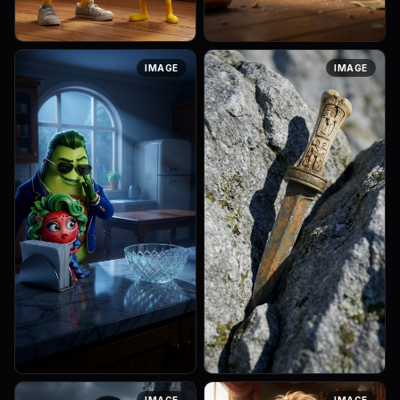
Art style: 3D Pixar Animation,
Art style: 3D Pixar Animation,
IMAGE
IMAGE
vibrant colors, cinematic l....
vibrant colors, cinematic l....
Boris the Banana holding a
Dusty floor under a wooden
tiny glowing smartphone,
kitchen table. Boris the
looking pathetic. Len...
Banana is holding a s...
Art style: 3D Pixar Animation,
Art style: 3D Pixar.
IMAGE
IMAGE