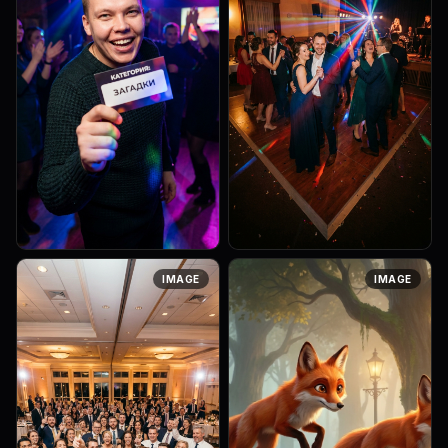
Art style: Realistic
Art style: Realistic
IMAGE
IMAGE
Photography. Средний план
Photography. Широкий кадр,
ведущего на сцене. Он с
показывающий, как
азартом улыбается и
несколько пар вышли
показывает карточку с
танцевать на небольшой
названием категории. За...
танцпол перед сценой.
Разно...