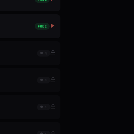
FREE
5
5
5