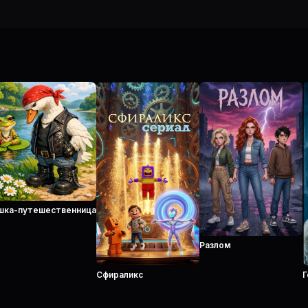
шка-путешественница
Разлом
Сфираликс
Г