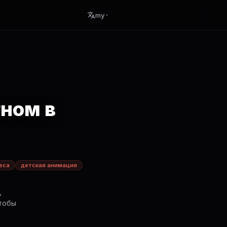
my
гном в
еса
детская анимация
,
чтобы