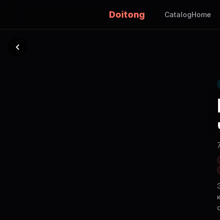
Doitong
Catalog
Home