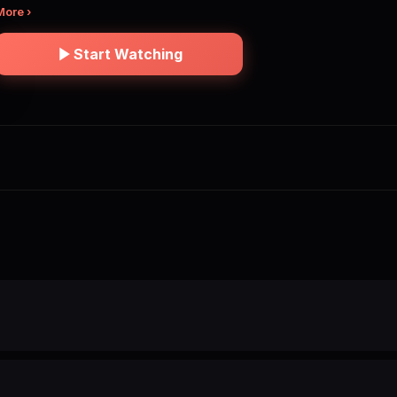
More ›
Start Watching