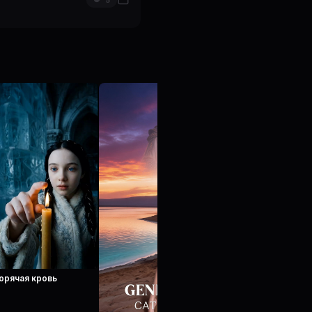
5
орячая кровь