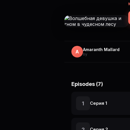
Amaranth Mallard
A
by
Episodes (7)
1
Серия 1
2
Серия 2