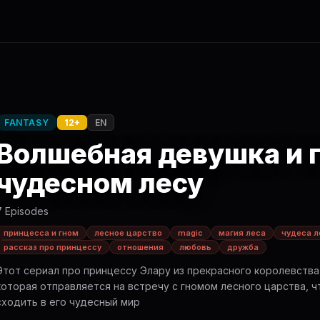
FANTASY
12+
EN
Волшебная девушка и 
чудесном лесу
7 Episodes
принцесса и гном
лесное царство
magic
магия леса
чудеса л
рассказ про принцессу
отношения
любовь
дружба
Этот сериал про принцессу Элару из прекрасного королевства
которая отправляется на встречу с гномом лесного царства, 
сходить в его чудесный мир