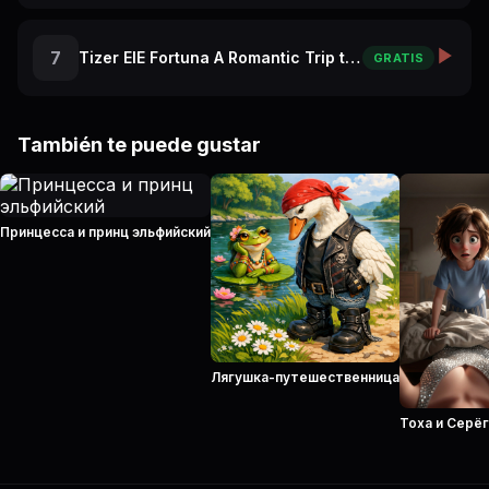
7
Tizer ElE Fortuna A Romantic Trip to Paris
GRATIS
También te puede gustar
Принцесса и принц эльфийский
Лягушка-путешественница
Тоха и Серё