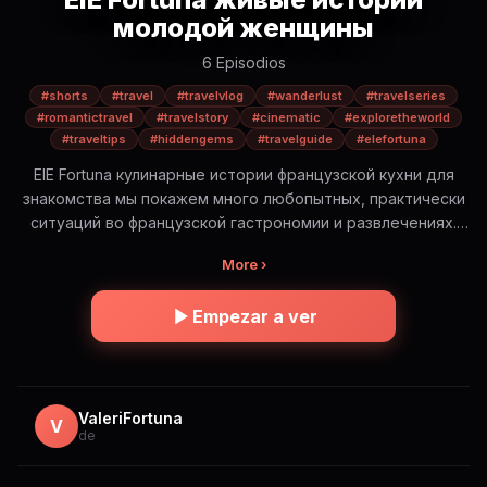
молодой женщины
6 Episodios
#shorts
#travel
#travelvlog
#wanderlust
#travelseries
#romantictravel
#travelstory
#cinematic
#exploretheworld
#traveltips
#hiddengems
#travelguide
#elefortuna
ElE Fortuna кулинарные истории французской кухни для
знакомства мы покажем много любопытных, практически
ситуаций во французской гастрономии и развлечениях.
Будет интересно! ElE Fortuna — романтическое
More ›
путешествие по самым красивым и иногда опасным
местам мира. Это не просто красивые виды. Это истории,
Empezar a ver
эмоции и правда о путешествиях: — где безопасно, а где
нет — сколько это стоит на самом деле — какую еду
стоит попробовать (и какую лучше избегать) — и какие
моменты остаются в сердце навсегда Короткие cinematic
истории в формате Shorts. Погрузись в атмосферу и
ValeriFortuna
V
de
путешествуй вместе с ElE 🌍✨