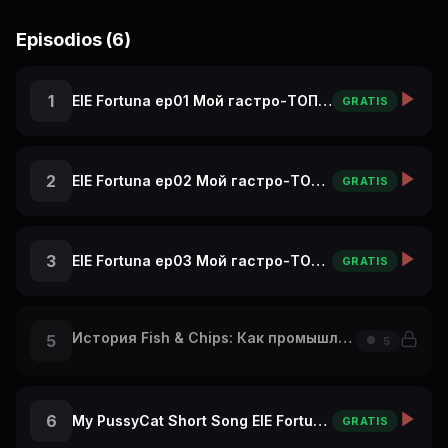
Episodios (6)
1
ElE Fortuna ep01 Мой гастро-ТОП в Париже: с чего начать
GRATIS
2
ElE Fortuna ep02 Мой гастро-ТОП в Париже: А Ты бы это съел?
GRATIS
3
ElE Fortuna ep03 Мой гастро-ТОП в Париже: крутой ресторан на Эльфелевой Башне
GRATIS
История Fish & Chips: Как промышленная революция накормила Британию! 🐟
5
5
6
My PussyCat Short Song ElE Fortuna Travel Vlog Re
GRATIS