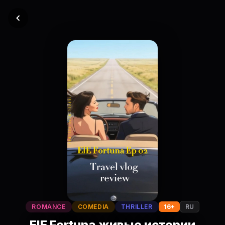
ROMANCE
COMEDIA
THRILLER
16+
RU
ElE Fortuna живые истории