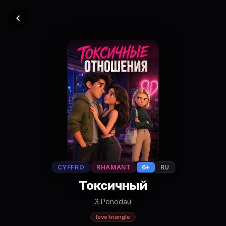
CYFFRO
RHAMANT
6+
RU
Токсичный
3 Penodau
love triangle