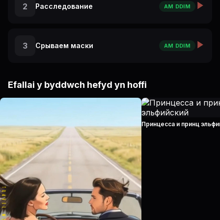
2
Расследование
AM DDIM
3
Срываем маски
AM DDIM
Efallai y byddwch hefyd yn hoffi
Принцесса и принц эльфи