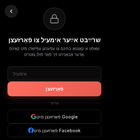
שרײַבט אײַער אימעיל צו פֿאָרזעצן
שאַפֿט אַ קאָנטאָ בחינם צו עפֿענען עפּיזאָדן מיט קאָינס
אָדער אַבאָנירט זיך פֿאַר פֿולן צוטריט.
פֿאָרזעצן
אָדער
פֿאָרזעצן מיט Google
פֿאָרזעצן מיט Facebook