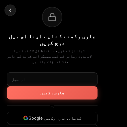
جاری رکھنے کے لیے اپنا ای میل
درج کریں
کوائنز کے ذریعے اقساط ان لاک کرنے یا
لامحدود رسائی کے لیے سبسکرائب کرنے کی خاطر
مفت اکاؤنٹ بنائیں۔
جاری رکھیں
یا
Google کے ساتھ جاری رکھیں