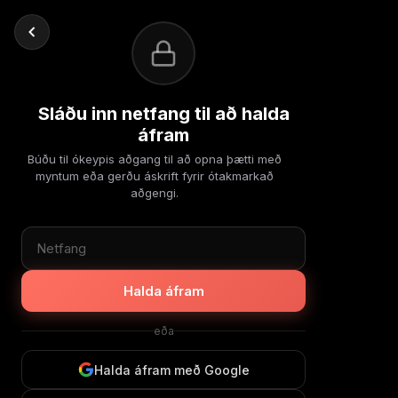
Sláðu inn netfang til að halda
áfram
Búðu til ókeypis aðgang til að opna þætti með
myntum eða gerðu áskrift fyrir ótakmarkað
aðgengi.
Halda áfram
eða
Halda áfram með Google