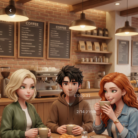
0:00
0:31
Разлом
פרק 2/14