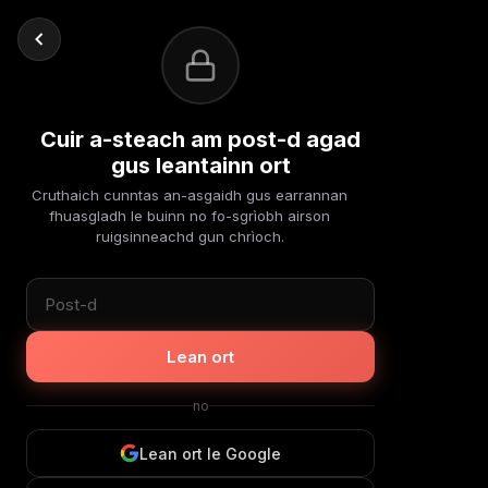
Cuir a-steach am post-d agad
gus leantainn ort
Cruthaich cunntas an-asgaidh gus earrannan
fhuasgladh le buinn no fo-sgrìobh airson
ruigsinneachd gun chrìoch.
Lean ort
no
Lean ort le Google