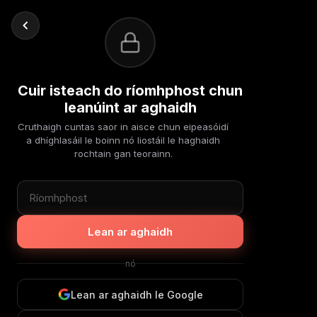
Cuir isteach do ríomhphost chun
leanúint ar aghaidh
Cruthaigh cuntas saor in aisce chun eipeasóidí
a dhíghlasáil le boinn nó liostáil le haghaidh
rochtain gan teorainn.
Lean ar aghaidh
nó
Lean ar aghaidh le Google